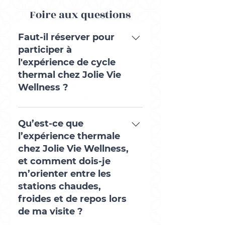
Foire aux questions
Faut-il réserver pour
participer à
l'expérience de cycle
thermal chez Jolie Vie
Wellness ?
Oui, la réservation est obligatoire
pour profiter de l'expérience de
Qu’est-ce que
cycle thermal chez Jolie Vie
l’expérience thermale
Wellness. Bien qu'il soit possible
chez Jolie Vie Wellness,
de venir le jour même sans
et comment dois-je
réservation, l'entrée ne peut être
m’orienter entre les
garantie si notre capacité
stations chaudes,
maximale est atteinte.Pour vous
froides et de repos lors
garantir une place et profiter
de ma visite ?
pleinement de nos prestations