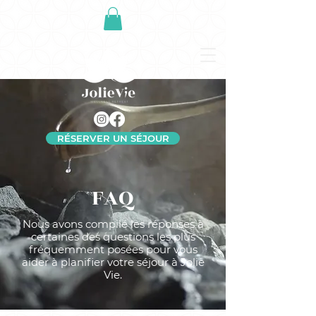
RÉSERVER UN SÉJOUR
FAQ
Nous avons compilé les réponses à
certaines des questions les plus
fréquemment posées pour vous
aider à planifier votre séjour à Jolie
Vie.